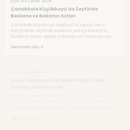
Çanakkale Küçükkuyu'da Zeytinde
Besleme ve Bakımın Sırları
Çanakkale Küçükkuyu Yeşilyurt'ta Savaş Can'ın
bahçesinde zeytinde besleme, bahçe kurulumu,
budama, bordo-güllaç bulamacı ve hasat sonrası
uygulamaları konuştuk.
Devamını oku
Video
20 HAZIRAN 2026
Çukur Bahçede Zeytinde Başarı: Cihan
Öztuğlu'nun Hikayesi
İzmir'de güneş görmeyen çukur bir bahçede yıllarca
zeytin alamayan Cihan Öztuğlu, AgroTroia bitki
besleme programıyla yaprak dökümünü durdurdu ve
ağaçlarını mahsule boğdu.
Devamını oku