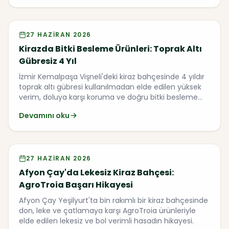
Video
27 HAZIRAN 2026
Kirazda Bitki Besleme Ürünleri: Toprak Altı
Gübresiz 4 Yıl
İzmir Kemalpaşa Vişneli'deki kiraz bahçesinde 4 yıldır
toprak altı gübresi kullanılmadan elde edilen yüksek
verim, doluya karşı koruma ve doğru bitki besleme
programının kirazdaki faydaları anlatılıyor.
Devamını oku
Video
27 HAZIRAN 2026
Afyon Çay'da Lekesiz Kiraz Bahçesi:
AgroTroia Başarı Hikayesi
Afyon Çay Yeşilyurt'ta bin rakımlı bir kiraz bahçesinde
don, leke ve çatlamaya karşı AgroTroia ürünleriyle
elde edilen lekesiz ve bol verimli hasadın hikayesi.