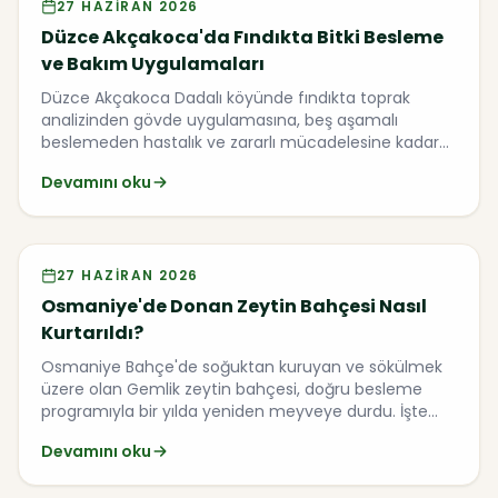
Video
27 HAZIRAN 2026
Düzce Akçakoca'da Fındıkta Bitki Besleme
ve Bakım Uygulamaları
Düzce Akçakoca Dadalı köyünde fındıkta toprak
analizinden gövde uygulamasına, beş aşamalı
beslemeden hastalık ve zararlı mücadelesine kadar
uygulamalı bir saha söyleşisi.
Devamını oku
Video
27 HAZIRAN 2026
Osmaniye'de Donan Zeytin Bahçesi Nasıl
Kurtarıldı?
Osmaniye Bahçe'de soğuktan kuruyan ve sökülmek
üzere olan Gemlik zeytin bahçesi, doğru besleme
programıyla bir yılda yeniden meyveye durdu. İşte
vazgeçilmek üzere olan bir bahçenin kurtulma
Devamını oku
hikayesi.