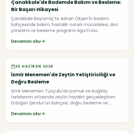
Çanakkale'de Bademde Bakım ve Besleme:
Bir Başarı Hikayesi
Çanakkale Bayramiç'te Adnan Ökşen'in badem
bahçesinde bakım, hastalık-zararlı mücadelesi, don
yönetimi ve besleme programı AgroTroia
mühendisleriyle masaya yatırıldı.
Devamını oku
Video
20 HAZIRAN 2026
İzmir Menemen'de Zeytin Yetiştiriciliği ve
Doğru Besleme
İzmir Menemen Tuzçullu'da pamuk ve buğday
tarlalarının ortasında zeytin hayalini gerçekleştiren
Erdoğan Şendur'un bahçesi, doğru besleme ve
hastalık yönetimiyle nasıl dönüştü? Genç zeytinde
Devamını oku
gübreleme, iklim stresi ve mücadele bu yazıda.