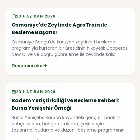
Video
20 HAZIRAN 2026
Osmaniye'de Zeytinde AgroTroia ile
Besleme Başarısı
Osmaniye Bahça'da kuruyan zeytinleri besleme
programıyla kurtaran bir üreticinin hikayesi: Copperas,
New Olive ve doğru gübreleme ile zeytinde kalıcı
başarı.
Devamını oku
Video
20 HAZIRAN 2026
Badem Yetiştiriciliği ve Besleme Rehberi:
Bursa Yenişehir Örneği
Bursa Yenişehir Karaca köyündeki genç bir badem
bahçesinden; bahçe kurulumu, çeşit seçimi,
tozlanma, budama ve düzenli besleme programının
püf noktalarını AgroTroia ekibiyle ele aldık.