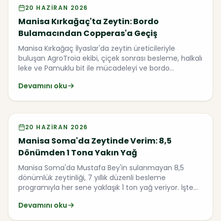
Video
20 HAZIRAN 2026
Manisa Kırkağaç'ta Zeytin: Bordo
Bulamacından Copperas'a Geçiş
Manisa Kırkağaç İlyaslar'da zeytin üreticileriyle
buluşan AgroTroia ekibi, çiçek sonrası besleme, halkalı
leke ve Pamuklu bit ile mücadeleyi ve bordo
bulamacı yerine Copperas tercihini saha
Devamını oku
gözlemleriyle anlatıyor.
Video
20 HAZIRAN 2026
Manisa Soma'da Zeytinde Verim: 8,5
Dönümden 1 Tona Yakın Yağ
Manisa Soma'da Mustafa Bey'in sulanmayan 8,5
dönümlük zeytinliği, 7 yıllık düzenli besleme
programıyla her sene yaklaşık 1 ton yağ veriyor. İşte
var yılı yok yılını kıran yöntem.
Devamını oku