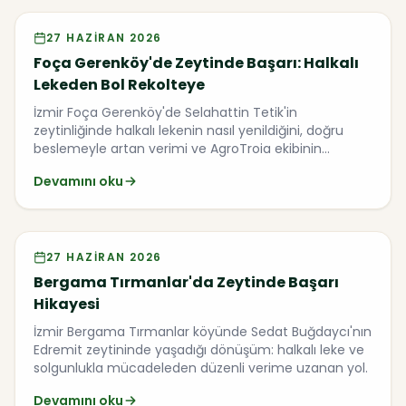
Video
27 HAZIRAN 2026
Foça Gerenköy'de Zeytinde Başarı: Halkalı
Lekeden Bol Rekolteye
İzmir Foça Gerenköy'de Selahattin Tetik'in
zeytinliğinde halkalı lekenin nasıl yenildiğini, doğru
beslemeyle artan verimi ve AgroTroia ekibinin
sahadaki çalışmasını anlatıyoruz.
Devamını oku
Video
27 HAZIRAN 2026
Bergama Tırmanlar'da Zeytinde Başarı
Hikayesi
İzmir Bergama Tırmanlar köyünde Sedat Buğdaycı'nın
Edremit zeytininde yaşadığı dönüşüm: halkalı leke ve
solgunlukla mücadeleden düzenli verime uzanan yol.
Devamını oku