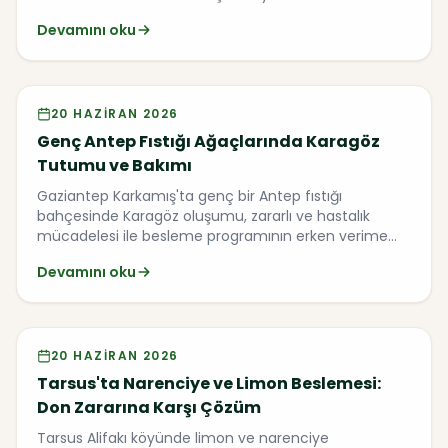
Başarı'da bölgenin verim hikayesi.
Devamını oku
Video
20 HAZIRAN 2026
Genç Antep Fıstığı Ağaçlarında Karagöz
Tutumu ve Bakımı
Gaziantep Karkamış'ta genç bir Antep fıstığı
bahçesinde Karagöz oluşumu, zararlı ve hastalık
mücadelesi ile besleme programının erken verime
etkisini ele alıyoruz.
Devamını oku
Video
20 HAZIRAN 2026
Tarsus'ta Narenciye ve Limon Beslemesi:
Don Zararına Karşı Çözüm
Tarsus Alifakı köyünde limon ve narenciye