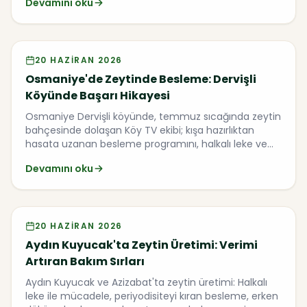
Devamını oku
Video
20 HAZIRAN 2026
Osmaniye'de Zeytinde Besleme: Dervişli
Köyünde Başarı Hikayesi
Osmaniye Dervişli köyünde, temmuz sıcağında zeytin
bahçesinde dolaşan Köy TV ekibi; kışa hazırlıktan
hasata uzanan besleme programını, halkalı leke ve
zeytin sineği mücadelesini AgroTroia bayisi ve
Devamını oku
çiftçilerle birlikte ele alıyor.
Video
20 HAZIRAN 2026
Aydın Kuyucak'ta Zeytin Üretimi: Verimi
Artıran Bakım Sırları
Aydın Kuyucak ve Azizabat'ta zeytin üretimi: Halkalı
leke ile mücadele, periyodisiteyi kıran besleme, erken