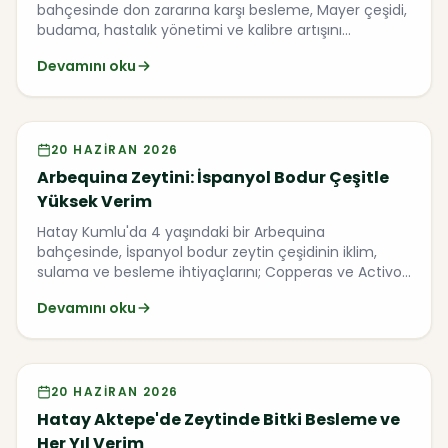
bahçesinde don zararına karşı besleme, Mayer çeşidi,
budama, hastalık yönetimi ve kalibre artışını
konuştuk.
Devamını oku
Video
20 HAZIRAN 2026
Arbequina Zeytini: İspanyol Bodur Çeşitle
Yüksek Verim
Hatay Kumlu'da 4 yaşındaki bir Arbequina
bahçesinde, İspanyol bodur zeytin çeşidinin iklim,
sulama ve besleme ihtiyaçlarını; Copperas ve Activo
uygulamalarını ele alıyoruz.
Devamını oku
Video
20 HAZIRAN 2026
Hatay Aktepe'de Zeytinde Bitki Besleme ve
Her Yıl Verim