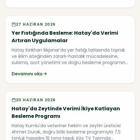
Video
27 HAZIRAN 2026
Yer Fıstığında Besleme: Hatay'da Verimi
Artıran Uygulamalar
Hatay Kırıkhan Ilıkpınar'da yer fıstığı tarlasında toprak
ve iklim isteğinden zararlı-hastalık mücadelesine,
sulama, azot yönetimi ve doğru besleme programına
kadar verimi belirleyen uygulamaları ele alıyoruz.
Devamını oku
Video
20 HAZIRAN 2026
Hatay'da Zeytinde Verimi İkiye Katlayan
Besleme Programı
Hatay Kumlu'da veteriner hekim ve zeytin üreticisi
Ahmet Durak, doğru bitki besleme programıyla 7,5
tonluk hasadını 16 tona taşıdı. Köy TV Tarımda