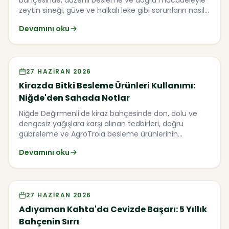
bahçesinde, düzenli besleme ve doğru mücadeleyle
zeytin sineği, güve ve halkalı leke gibi sorunların nasıl
önlendiğini ele alıyoruz.
Devamını oku
Video
27 HAZIRAN 2026
Kirazda Bitki Besleme Ürünleri Kullanımı:
Niğde'den Sahada Notlar
Niğde Değirmenli'de kiraz bahçesinde don, dolu ve
dengesiz yağışlara karşı alınan tedbirleri, doğru
gübreleme ve AgroTroia besleme ürünlerinin
sahadaki sonuçlarını konuştuk.
Devamını oku
Video
27 HAZIRAN 2026
Adıyaman Kahta'da Cevizde Başarı: 5 Yıllık
Bahçenin Sırrı