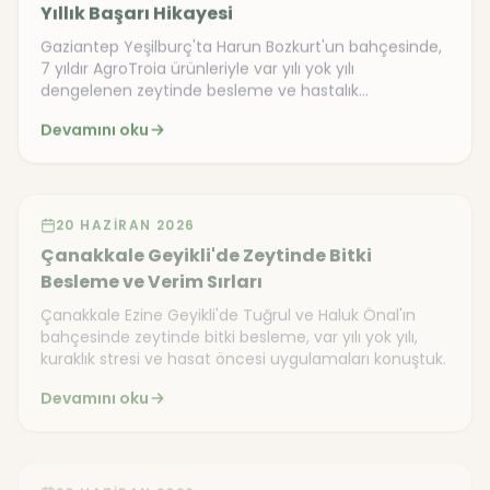
Yıllık Başarı Hikayesi
Gaziantep Yeşilburç'ta Harun Bozkurt'un bahçesinde,
7 yıldır AgroTroia ürünleriyle var yılı yok yılı
dengelenen zeytinde besleme ve hastalık
mücadelesini inceledik.
Devamını oku
Video
20 HAZIRAN 2026
Çanakkale Geyikli'de Zeytinde Bitki
Besleme ve Verim Sırları
Çanakkale Ezine Geyikli'de Tuğrul ve Haluk Önal'ın
bahçesinde zeytinde bitki besleme, var yılı yok yılı,
kuraklık stresi ve hasat öncesi uygulamaları konuştuk.
Devamını oku
Video
20 HAZIRAN 2026