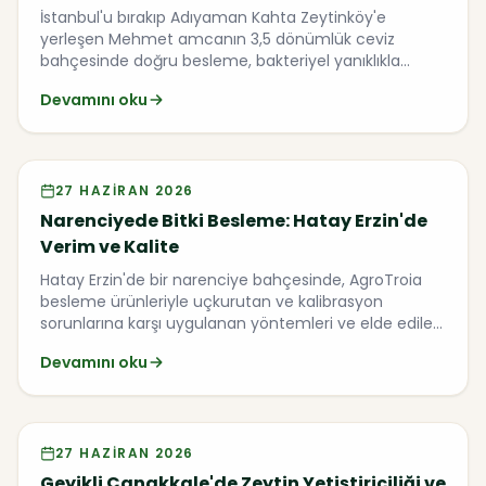
İstanbul'u bırakıp Adıyaman Kahta Zeytinköy'e
yerleşen Mehmet amcanın 3,5 dönümlük ceviz
bahçesinde doğru besleme, bakteriyel yanıklıkla
mücadele ve kalibre artışı bir arada.
Devamını oku
Video
27 HAZIRAN 2026
Narenciyede Bitki Besleme: Hatay Erzin'de
Verim ve Kalite
Hatay Erzin'de bir narenciye bahçesinde, AgroTroia
besleme ürünleriyle uçkurutan ve kalibrasyon
sorunlarına karşı uygulanan yöntemleri ve elde edilen
sonuçları aktarıyoruz.
Devamını oku
Video
27 HAZIRAN 2026
Geyikli Çanakkale'de Zeytin Yetiştiriciliği ve