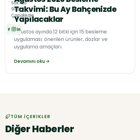
Sok. No
Takvimi: Bu Ay Bahçenizde
91/B,
Hakkımızda
Çanakkale
Yapılacaklar
İletişim
Ağustos ayında 12 bitki için 15 besleme
uygulaması: önerilen ürünler, dozlar ve
Katalog
uygulama amaçları.
Devamını oku
TÜM İÇERIKLER
Diğer Haberler