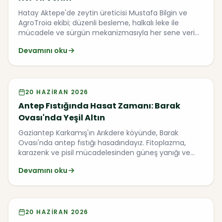
Hatay Aktepe'de zeytin üreticisi Mustafa Bilgin ve
AgroTroia ekibi; düzenli besleme, halkalı leke ile
mücadele ve sürgün mekanizmasıyla her sene verim
alma yöntemlerini anlatıyor.
Devamını oku
Video
20 HAZIRAN 2026
Antep Fıstığında Hasat Zamanı: Barak
Ovası'nda Yeşil Altın
Gaziantep Karkamış'ın Arıkdere köyünde, Barak
Ovası'nda antep fıstığı hasadındayız. Fitoplazma,
karazenk ve pisil mücadelesinden güneş yanığı ve
Karagöz oluşumuna kadar AgroTroia uygulamalarını
Devamını oku
çiftçilerle birlikte konuştuk.
Video
20 HAZIRAN 2026