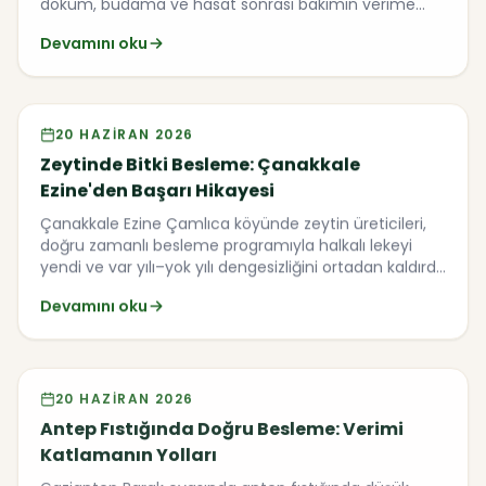
döküm, budama ve hasat sonrası bakımın verime
etkisini inceledik.
Devamını oku
Video
20 HAZIRAN 2026
Zeytinde Bitki Besleme: Çanakkale
Ezine'den Başarı Hikayesi
Çanakkale Ezine Çamlıca köyünde zeytin üreticileri,
doğru zamanlı besleme programıyla halkalı lekeyi
yendi ve var yılı–yok yılı dengesizliğini ortadan kaldırdı.
İşte sahadan notlar.
Devamını oku
Video
20 HAZIRAN 2026
Antep Fıstığında Doğru Besleme: Verimi
Katlamanın Yolları