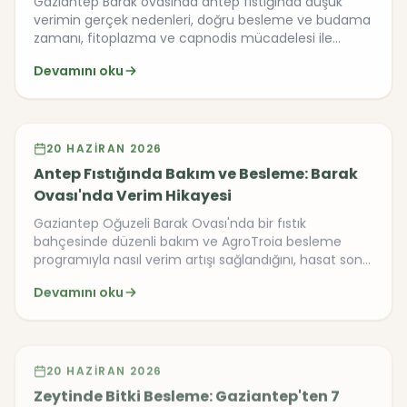
Gaziantep Barak ovasında antep fıstığında düşük
verimin gerçek nedenleri, doğru besleme ve budama
zamanı, fitoplazma ve capnodis mücadelesi ile
hasattan çiçeklenmeye besleme programı.
Devamını oku
Video
20 HAZIRAN 2026
Antep Fıstığında Bakım ve Besleme: Barak
Ovası'nda Verim Hikayesi
Gaziantep Oğuzeli Barak Ovası'nda bir fıstık
bahçesinde düzenli bakım ve AgroTroia besleme
programıyla nasıl verim artışı sağlandığını, hasat sonu
uygulamalarını ve zararlılarla mücadeleyi ele alıyoruz.
Devamını oku
Video
20 HAZIRAN 2026
Zeytinde Bitki Besleme: Gaziantep'ten 7