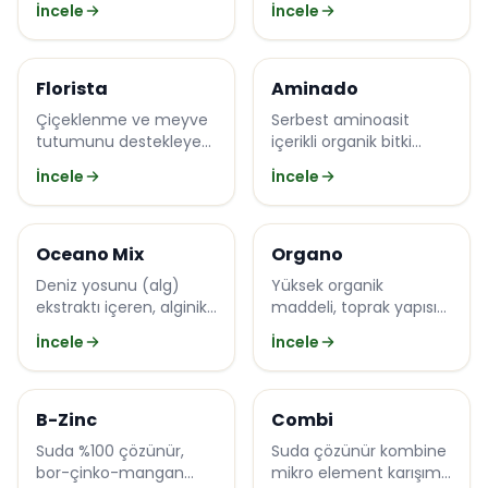
İncele
İncele
artırır.
Efecto
Organica
Florista
Aminado
Çiçeklenme ve meyve
Serbest aminoasit
tutumunu destekleyen
içerikli organik bitki
yüksek fosforlu
güçlendirici ve
İncele
İncele
yapraktan besin.
köklendirici.
Organica
Organica
Oceano Mix
Organo
Deniz yosunu (alg)
Yüksek organik
ekstraktı içeren, alginik
maddeli, toprak yapısını
asitli doğal
ve pH'ı düzenleyen sıvı
İncele
İncele
biostimülant.
toprak düzenleyici.
Drop
Drop
B-Zinc
Combi
Suda %100 çözünür,
Suda çözünür kombine
bor-çinko-mangan
mikro element karışımı