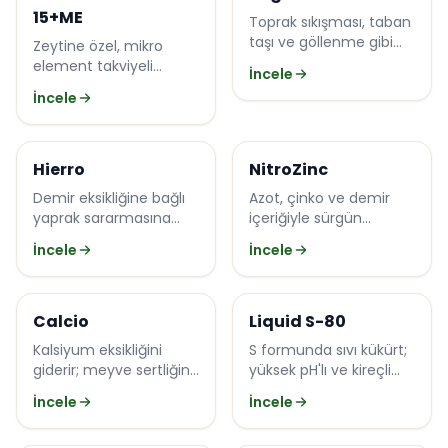
15+ME
Toprak sıkışması, taban
taşı ve göllenme gibi
Zeytine özel, mikro
sorunları çözen biyolojik
element takviyeli
İncele
toprak düzenleyici.
dengeli besleme.
İncele
Efecto
Efecto
Hierro
NitroZinc
Demir eksikliğine bağlı
Azot, çinko ve demir
yaprak sararmasına
içeriğiyle sürgün
(kloroz) karşı suda
gelişimini ve bitki
İncele
İncele
çözünür demir.
canlılığını destekler.
Efecto
Özel Ürünler
Calcio
Liquid S-80
Kalsiyum eksikliğini
S formunda sıvı kükürt;
giderir; meyve sertliğini,
yüksek pH'lı ve kireçli
kabuk kalitesini ve raf
toprakları ıslah eder,
İncele
İncele
ömrünü artırır.
besin alımını
kolaylaştırır.