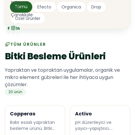
Sok. No
Tümü
Efecto
Organica
Drop
91/B,
Hakkımızda
Çanakkale
Özel Ürünler
İletişim
Katalog
TÜM ÜRÜNLER
Bitki Besleme Ürünleri
Yapraktan ve topraktan uygulamalar, organik ve
mikro element gübreleri ile her ihtiyaca uygun
çözümler.
20 ürün
Efecto
Efecto
Copperas
Activo
Bakır esaslı yapraktan
pH düzenleyici ve
besleme ürünü. Bitki
yayıcı-yapıştırıcı.
savunmasını destekler.
İlaçlama etkinliğini