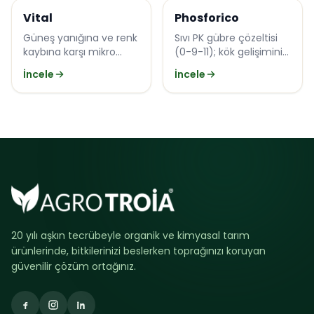
Özel Ürünler
Özel Ürünler
Vital
Phosforico
Güneş yanığına ve renk
Sıvı PK gübre çözeltisi
kaybına karşı mikro
(0-9-11); kök gelişimini
element takviyeli NPK
ve generatif gelişimi
İncele
İncele
çözeltisi.
destekler.
20 yılı aşkın tecrübeyle organik ve kimyasal tarım
ürünlerinde, bitkilerinizi beslerken toprağınızı koruyan
güvenilir çözüm ortağınız.