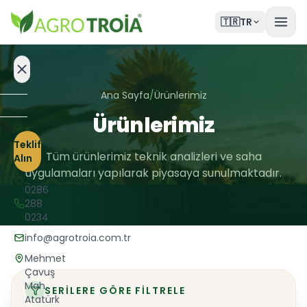
🇹🇷
TR
Ana Sayfa
/
Ürünlerimiz
Ürünlerimiz
Ana
Sayfa
Teklif
Tüm ürünlerimiz teknik analizleri ve saha
Alın
Ürünlerimiz
uygulamaları yapılarak piyasaya sunulmaktadır.
0286
Gübreleme
288
0234
Besleme
info@agrotroia.com.tr
Takvimi
Mehmet
Çavuş
Güncel
Mah.
SERILERE GÖRE FILTRELE
Atatürk
Haberler